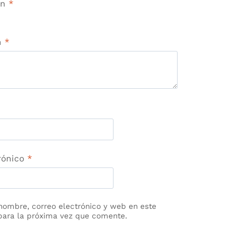
ón
*
ón
*
rónico
*
nombre, correo electrónico y web en este
para la próxima vez que comente.