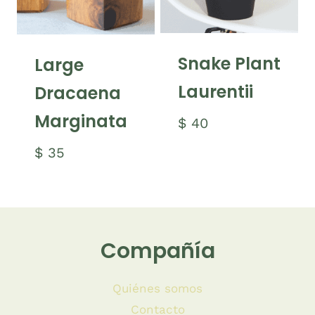
Snake Plant
Large
Laurentii
Dracaena
Marginata
$
40
$
35
Compañía
Quiénes somos
Contacto