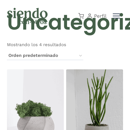
Saltar
Uncategori
al
Perfil
contenido
Mostrando los 4 resultados